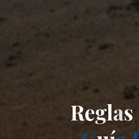
R
e
g
l
a
s
G
u
í
a