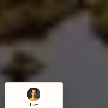
Lucy
Trail Forth Journal — Asesora de Viajes
¿En qué podemos ayudarte?
Un tour, un traslado, una actividad — cuéntanos qué tienes
✕
en mente.
TU MENSAJE
Lucy