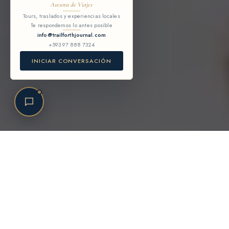
Asesora de Viajes
Tours, traslados y experiencias locales
Te respondemos lo antes posible
info@trailforthjournal.com
+593 97 888 7324
CONTINUAR
INICIAR CONVERSACIÓN
OFFICIAL EXPERIENCE BY
Trail Forth
Tours & Activities
THE EXPERIENCE COLLECTION
BEST PRICE
24/7 LOCAL
FLEXIBLE
Guaranteed
Support
Booking