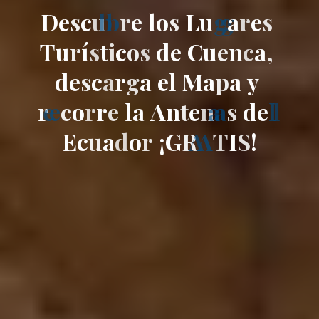
D
e
s
c
u
b
r
e
l
o
s
L
u
g
a
r
e
s
T
u
r
í
s
t
i
c
o
s
d
e
C
u
e
n
c
a
,
d
e
s
c
a
r
g
a
e
l
M
a
p
a
y
r
e
c
o
r
r
e
l
a
A
n
t
e
n
a
s
d
e
l
E
c
u
a
d
o
r
¡
G
R
A
T
I
S
!