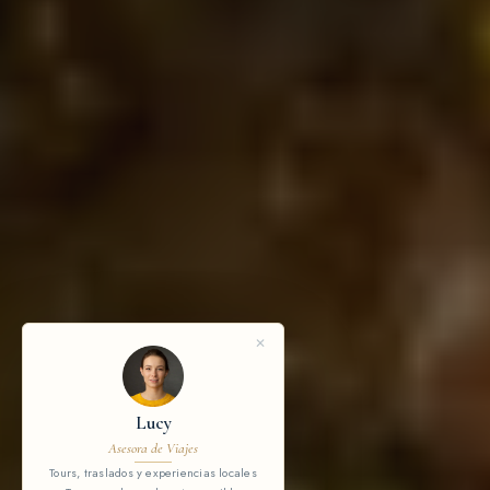
Lucy
Trail Forth Journal — Asesora de Viajes
¿En qué podemos ayudarte?
Un tour, un traslado, una actividad — cuéntanos qué tienes
en mente.
✕
TU MENSAJE
Lucy
Asesora de Viajes
Tours, traslados y experiencias locales