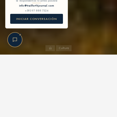
Te respondemos lo antes posible
info@trailforthjournal.com
+593 97 888 7324
CONTINUAR
INICIAR CONVERSACIÓN
Cultura