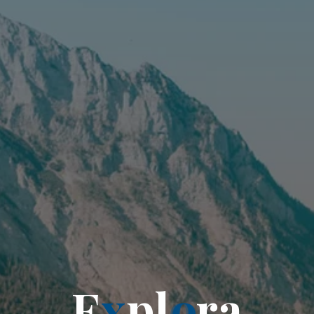
E
x
p
l
o
r
a